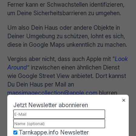
Ferner kann er Schwachstellen identifizieren,
um Deine Sicherheitsbarrieren zu umgehen.
Um also Dein Haus oder andere Objekte in
Deiner Umgebung zu schützen, lohnt es sich,
diese in Google Maps unkenntlich zu machen.
Vergiss aber nicht, dass auch Apple mit “
Look
Around
” inzwischen einen ähnlichen Dienst
wie Google Street View anbietet. Dort kannst
Du Dein Haus per Mail an
mapsimagecollection@apple.com
blurren
×
lassen. Ein Musterschreiben zum
Jetzt Newsletter abonnieren
Widerspruch findest Du auf der
Webseite der
Verbraucherzentrale
.
Tarnkappe.info Newsletter
Wenn Du Dich
nicht selbst
um Deine