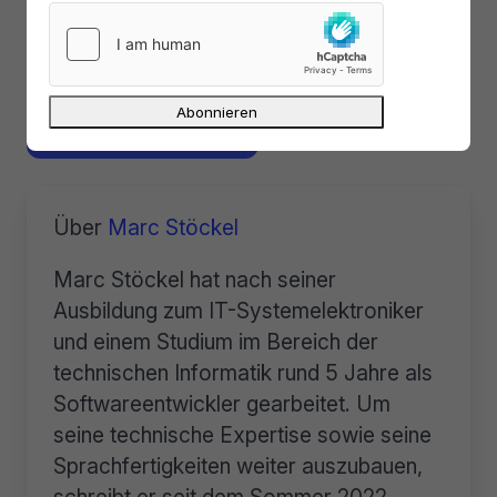
Privatsphäre
kümmerst
, tut es
niemand
.
5 Kommentare lesen
Mehr zu dem Thema
Über
Marc Stöckel
Marc Stöckel hat nach seiner
Ausbildung zum IT-Systemelektroniker
und einem Studium im Bereich der
technischen Informatik rund 5 Jahre als
Softwareentwickler gearbeitet. Um
seine technische Expertise sowie seine
Sprachfertigkeiten weiter auszubauen,
schreibt er seit dem Sommer 2022