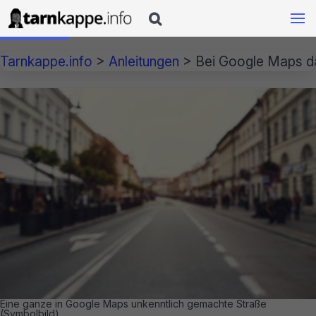

Tarnkappe.info
>
Anleitungen
>
Bei Google Maps da
Eine ganze in Google Maps unkenntlich gemachte Straße
(Symbolbild)