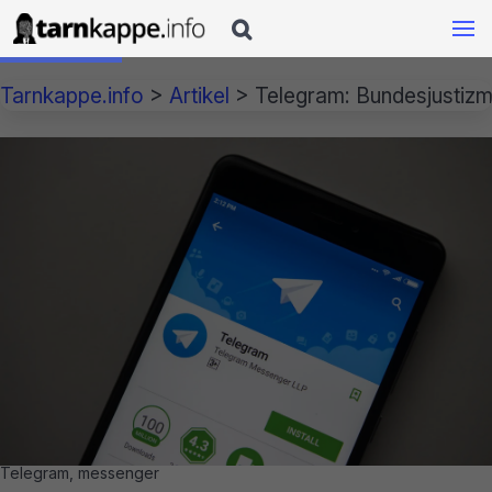

Tarnkappe.info
>
Artikel
>
Telegram: Bundesjustizm
Telegram, messenger