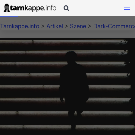

Tarnkappe.info
>
Artikel
>
Szene
>
Dark-Commerc