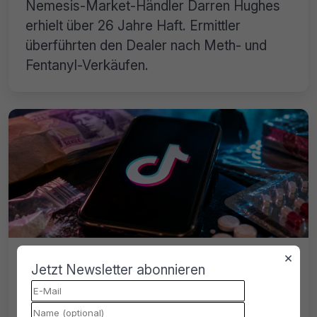
Nemesis-Market-Händler Darren Hughes
erhielt über 26 Jahre Haft. Ermittler
überführten den Dealer nach Meth- und
Fentanyl-Verkäufen.
×
TikTok illegaler Handel: Wird die
Jetzt Newsletter abonnieren
Videoplattform zum neuen Darknet?
TikTok illegaler Handel: Recherche deckt