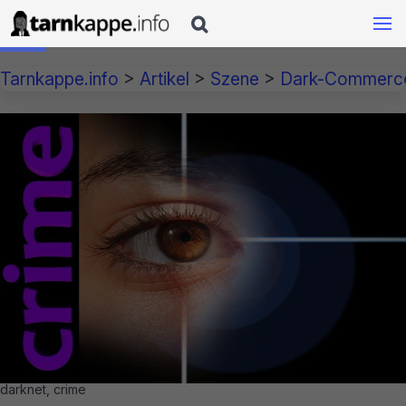

Tarnkappe.info
>
Artikel
>
Szene
>
Dark-Commerc
darknet, crime