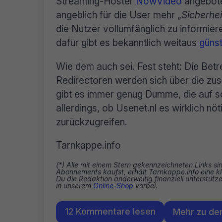
Streaming-Hoster
NowVideo
angeboten
angeblich für die User mehr „
Sicherhei
die Nutzer vollumfänglich zu informie
dafür gibt es bekanntlich weitaus
günst
Wie dem auch sei. Fest steht: Die B
Redirectoren werden sich über die zusä
gibt es immer genug Dumme, die auf solc
allerdings, ob Usenet.nl es wirklich nö
zurückzugreifen.
Tarnkappe.info
(*) Alle mit einem Stern gekennzeichneten Links si
Abonnements kaufst, erhält Tarnkappe.info eine kl
Du die Redaktion anderweitig finanziell unterstüt
in unserem
Online-Shop
vorbei.
12 Kommentare lesen
Mehr zu d