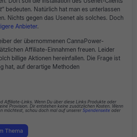
. Dort soll die Installation des Usenet-Clients
t
“ bedeuten. Natürlich hat man es unterlassen
ren. Nichts gegen das Usenet als solches. Doch
igere Anbieter
.
etreiber der übernommenen CannaPower-
tzlichen Affiliate-Einnahmen freuen. Leider
h billige Aktionen hereinfallen. Die Frage ist
tig hat, auf derartige Methoden
nd Affiliate-Links. Wenn Du über diese Links Produkte oder
eine Provision. Dir entstehen keine zusätzlichen Kosten. Wenn
zen möchtest, schau doch mal auf unserer
Spendenseite
oder
em Thema