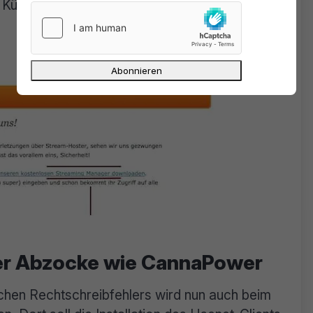
 Kündigung automatisch in ein kostenpflichtiges
er Abzocke wie CannaPower
ichen Rechtschreibfehlers wird nun auch beim