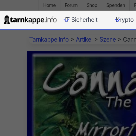
Home
Forum
Shop
Spenden
IT Sicherheit
Krypto
Tarnkappe.info
>
Artikel
>
Szene
>
Cann