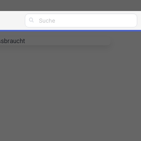

ssbraucht