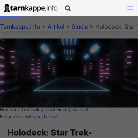

Tarnkappe.info
>
Artikel
>
Studie
>
Holodeck: Star 
Holodeck-Technologie hält Einzug ins Jetzt
Bildquelle:
andreync
,
Lizenz
Holodeck: Star Trek-