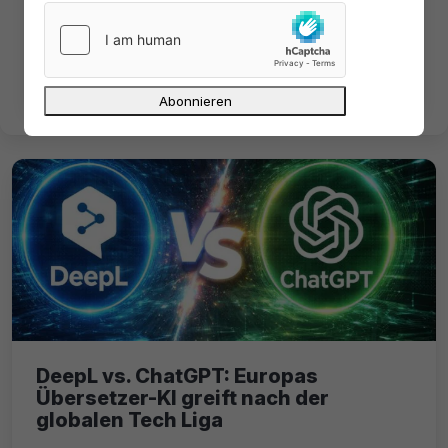
Literatur.

DeepL vs. ChatGPT: Europas
Übersetzer-KI greift nach der
globalen Tech Liga