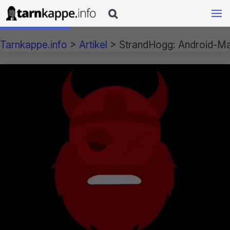

Tarnkappe.info
>
Artikel
>
StrandHogg: Android-Mal