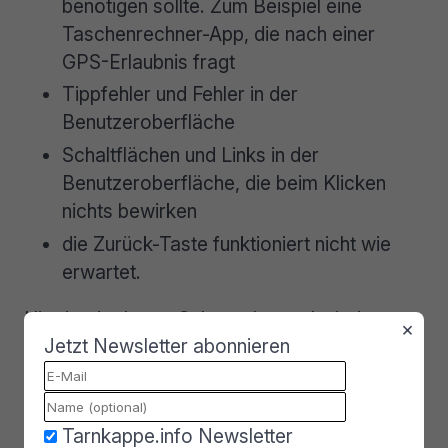
benötigen sollte. Zum Beispiel eine
Taschenrechner-App, die nach einer
GPS-Erlaubnis fragt
Tippfehler und Fehler in der
Benutzeroberfläche
Schaltflächen und Links in der
Benutzeroberfläche, die beim Klicken
nichts bewirken
die Zurück-Taste funktioniert nicht wie
erwartet.
Hier ist der beste Schutz also mal wieder
×
Jetzt Newsletter abonnieren
nicht irgend eine Antivirus- bzw. eine Anti-
Malware-App. Am besten schützen wir uns,
indem wir unseren Kopf einsetzen. Bitte erst
denken und dann klicken. Meistens sind es ja
Tarnkappe.info Newsletter