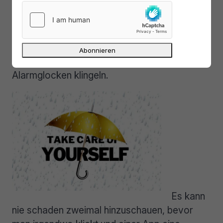
immer dieselben Apps, die wir im Alltag
nutzen. Fällt uns wie oben beschrieben auf,
dass eine dieser Apps überraschend erneut
eine bestehende oder eine seltsame
Berechtigung verlangt, so sollten unsere
Alarmglocken klingeln.
Es kann
nie schaden zweimal hinzuschauen, bevor