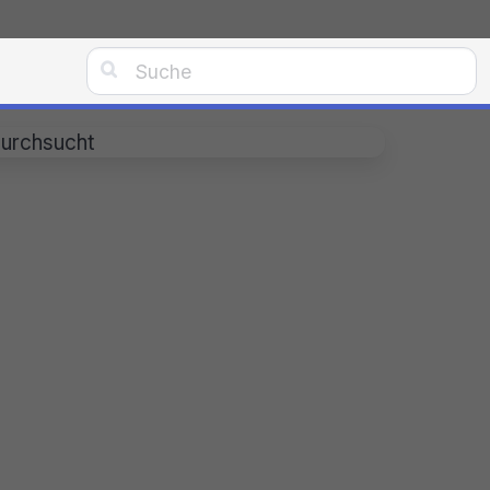

durchsucht