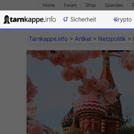
Home
Forum
Shop
Spenden
IT Sicherheit
Krypto
Tarnkappe.info
>
Artikel
>
Netzpolitik
>