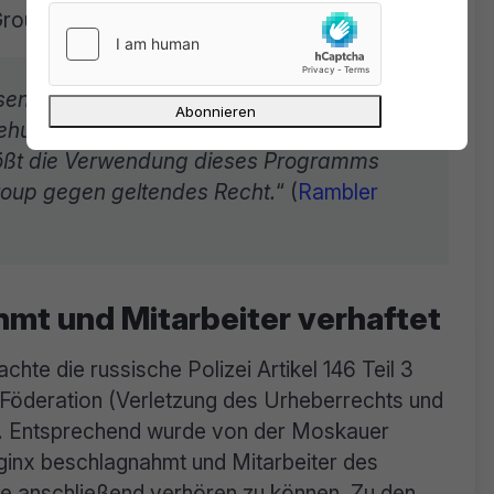
roup tätig war.
essen Entwicklung seit Beginn der 2000er
ehungen mit Rambler von Igor Sysoev
ößt die Verwendung dieses Programms
oup gegen geltendes Recht.
“ (
Rambler
mt und Mitarbeiter verhaftet
te die russische Polizei Artikel 146 Teil 3
Föderation (Verletzung des Urheberrechts und
d. Entsprechend wurde von der Moskauer
ginx beschlagnahmt und Mitarbeiter des
e anschließend verhören zu können. Zu den