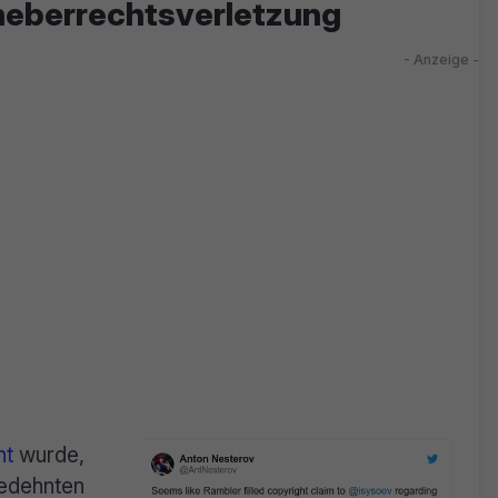
heberrechtsverletzung
nt
wurde,
edehnten