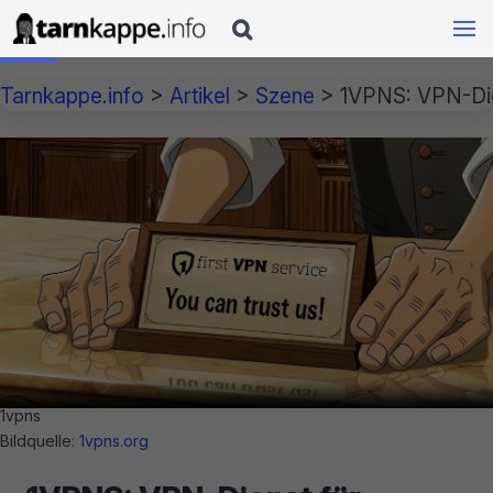

Tarnkappe.info
>
Artikel
>
Szene
>
1VPNS: VPN-Die
1vpns
Bildquelle:
1vpns.org