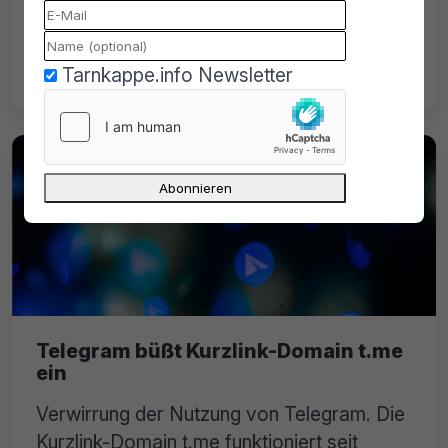
kods.to: Im Rahmen einer gezielten Aktion
durchsuchte die Polizei kürzlich 31 Objekte
in ganz Deutschland und auch in Polen.
Tarnkappe.info Newsletter
Telegram büßt Kurzlink-Domain t.me
ein
Verwirrung der Nutzung von Telegram. Die
Kurzlink-Domain t.me funktioniert seit