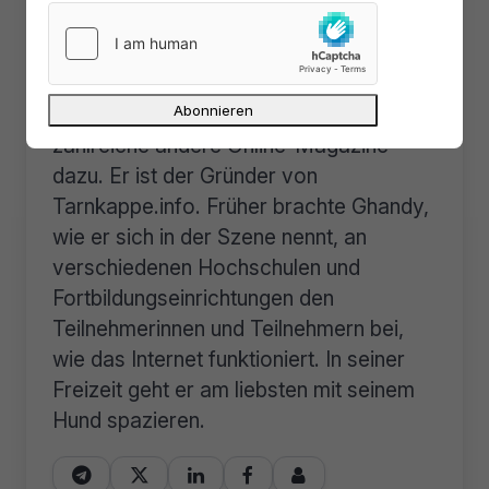
Lars Sobiraj fing im Jahr 2000 an, als
Quereinsteiger für verschiedene
Computerzeitschriften tätig zu sein.
2006 kamen neben gulli.com noch
zahlreiche andere Online-Magazine
dazu. Er ist der Gründer von
Tarnkappe.info. Früher brachte Ghandy,
wie er sich in der Szene nennt, an
verschiedenen Hochschulen und
Fortbildungseinrichtungen den
Teilnehmerinnen und Teilnehmern bei,
wie das Internet funktioniert. In seiner
Freizeit geht er am liebsten mit seinem
Hund spazieren.




