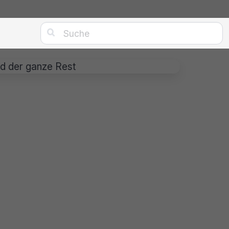

nd der ganze Rest