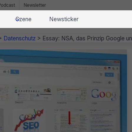
Podcast
Newsletter
Szene
Newsticker
>
Datenschutz
>
Essay: NSA, das Prinzip Google u