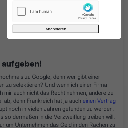
 aufgeben!
nochmals zu Google, denn wer gibt einer
 zu selektieren? Und wenn ich einer Firma
h mir auch nicht das Recht nehmen, andere zu
l ab, denn Frankreich hat ja auch
einen Vertrag
upt noch in vielen Jahren gefunden zu werden.
 so dermaßen in die Verzweiflung treiben will,
Nur um Unternehmen das Geld in den Rachen zu