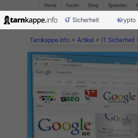
Home
Forum
Shop
Spenden
IT Sicherheit
Krypto
Tarnkappe.info
>
Artikel
>
IT Sicherheit