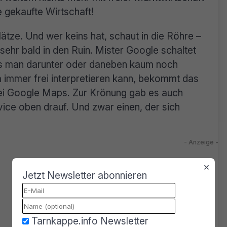
ne gekaufte Wirtschaft!
ätze. Und wer keins hat, schaut in die Röhre –
hr bald in den Ruin. Mister Google schaltet
ass man darunter oder daneben kaum noch
ja immer frei interpretieren kann, bekommt das
ei Google Maps. Zur Krönung gab es auch
ice oben drauf. Und zwar einen, der sich
×
Jetzt Newsletter abonnieren
Tarnkappe.info Newsletter