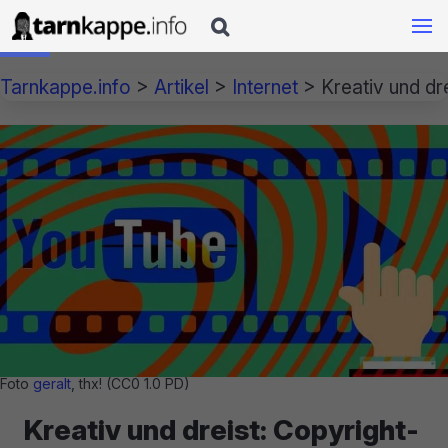

Tarnkappe.info
>
Artikel
>
Internet
>
Kreativ und dr
Foto
geralt
, thx! (CC0 1.0 PD)
Kreativ und dreist: Copyright-