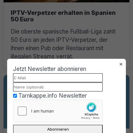
IPTV-Verpetzer erhalten in Spanien
50 Euro
Die oberste spanische Fußball-Liga zahlt
50 Euro an jeden IPTV-Verpetzer, der
ihnen einen Pub oder Restaurant mit
illegalen Streams verrät.
×
Jetzt Newsletter abonnieren
Tarnkappe.info Newsletter