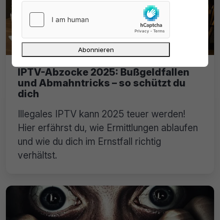
IPTV-Abzocke 2025: Bußgeldfallen
und Abmahntricks – so schützt du
dich
Illegales IPTV kann 2025 teuer werden!
Hier erfährst du, wie Ermittlungen ablaufen
und wie du dich im Ernstfall richtig
verhältst.