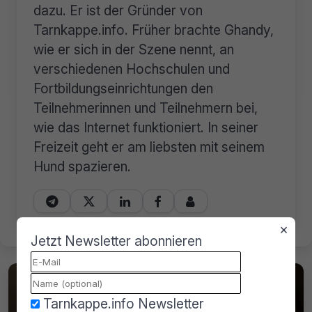
dazu. Er ist der Gründer von
Tarnkappe.info. Früher brachte Ghandy,
wie er sich in der Szene nennt, an
verschiedenen Hochschulen und
Fortbildungseinrichtungen den
Teilnehmerinnen und Teilnehmern bei,
wie das Internet funktioniert. In seiner
Freizeit geht er am liebsten mit seinem
Hund spazieren.





×
Jetzt Newsletter abonnieren
Tarnkappe.info Newsletter