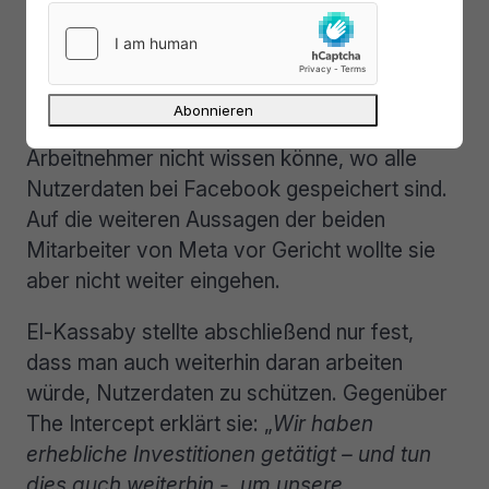
beschwichtigen
Dina El-Kassaby erklärte in einer an The
Intercept gerichteten E-Mail zwar, das es
völlig normal sei, dass ein einzelner
Arbeitnehmer nicht wissen könne, wo alle
Nutzerdaten bei Facebook gespeichert sind.
Auf die weiteren Aussagen der beiden
Mitarbeiter von Meta vor Gericht wollte sie
aber nicht weiter eingehen.
El-Kassaby stellte abschließend nur fest,
dass man auch weiterhin daran arbeiten
würde, Nutzerdaten zu schützen. Gegenüber
The Intercept erklärt sie: „
Wir haben
erhebliche Investitionen getätigt – und tun
dies auch weiterhin -, um unsere