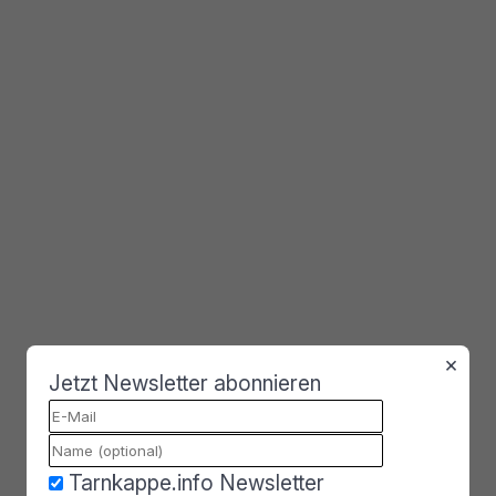
×
Jetzt Newsletter abonnieren
Meta-Sprecherin Dina El-
Kassaby versucht zu
Tarnkappe.info Newsletter