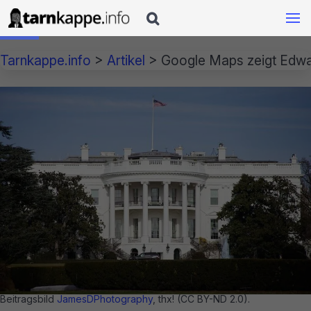

Tarnkappe.info
>
Artikel
>
Google Maps zeigt Edw
Beitragsbild
JamesDPhotography
, thx! (CC BY-ND 2.0).