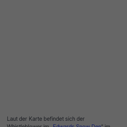
Laut der Karte befindet sich der
Whistleblower im „
Edwards Snow Den
“ im