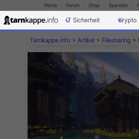
Home
Forum
Shop
Spenden
IT Sicherheit
Krypto
Tarnkappe.info
>
Artikel
>
Filesharing
>