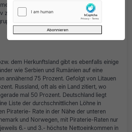
hmenden Alter stetig ab, wobei besonders die
iv zu sein scheinen. Scherzantworten zu
gruppen will PC Gamer nicht ausschließen und
zw. dem Herkunftsland gibt es ebenfalls einige
nder wie Serbien und Rumänien auf eine
n annähernd 75 Prozent. Gefolgt von Litauen
zent. Russland, oft als ein Land zitiert, wo
ht gerade mal 50 Prozent. Deutschland liegt
ne Liste der durchschnittlichen Löhne in
en Piraterie- Rate in der Nähe der unteren
änemark und Norwegen, mit Piraterie-Raten nur
jeweils 6.- und 3.- höchste Nettoeinkommen in