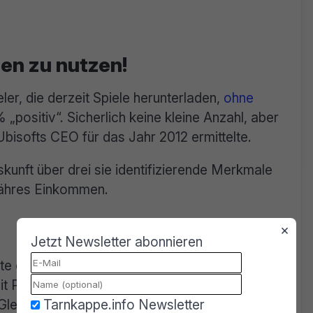
en zu nutzen!
er, die derzeit Spiele herunterladen,
ohne
„positiv“. Sicherlich keine kleine Anzahl, aber
Ubisofts CEO für das Jahr 2012 ermittelte.
kunft über drei sie identifizierende Merkmale
gefähres Einkommen.
×
Jetzt Newsletter abonnieren
e eher Piraten. Mehr als 40 Prozent der
it Piratenspiele aktiv nutzen, während weniger
Tarnkappe.info Newsletter
 Gleiche gesagt haben. Demnach sinkt der