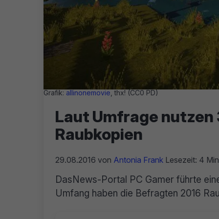
Grafik:
allinonemovie
, thx! (CC0 PD)
Laut Umfrage nutzen 
Raubkopien
29.08.2016
von
Antonia Frank
Lesezeit: 4 Min
DasNews-Portal PC Gamer führte ein
Umfang haben die Befragten 2016 Rau