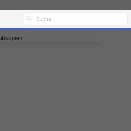

aubkopien