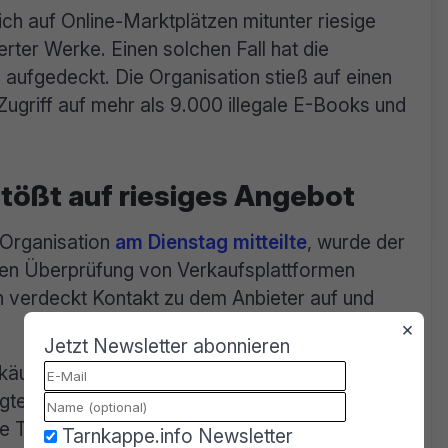
ch auf Online-Marktplätzen mitunter riesige
ter Werke. Einen solchen Fall hat die
 aufgedeckt. Die Organisation stieß auf einen
ugriff auf mehr als 9.000 illegale E-Books und
stößt auf riesiges Angebot
e-Organisation
am Dienstag mitteilte
, wurde der
gen Überprüfung von Verkaufsplattformen
 verdeckt Kontakt zu dem Anbieter auf und
×
Jetzt Newsletter abonnieren
rkäufer weitaus mehr Titel anbot, als aus den
eigte sich entsprechend entgegenkommend und
re Titel zu beschaffen:
Tarnkappe.info Newsletter