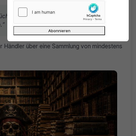
üchern suchen, kann ich gerne
.“
r Händler über eine Sammlung von mindestens