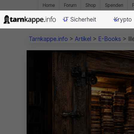
Home
Forum
Shop
Spenden
IT Sicherheit
Krypto
Tarnkappe.info
>
Artikel
>
E-Books
>
Il