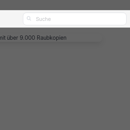

 mit über 9.000 Raubkopien