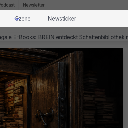
Podcast
Newsletter
Szene
Newsticker
legale E-Books: BREIN entdeckt Schattenbibliothek