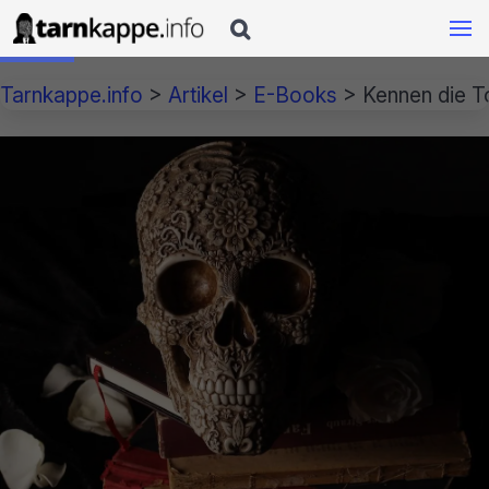

Tarnkappe.info
>
Artikel
>
E-Books
>
Kennen die T