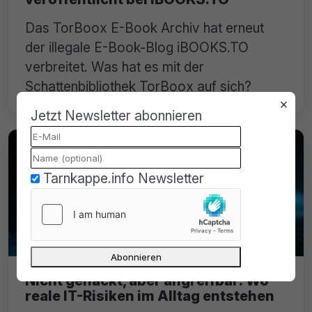
Das TorBoox E-Book Archiv hat erneut
der illegale E-Book-Blog iBOOKS.TO
verbreitet. Was hat es mit der
Schattenbibliothek TorBoox auf sich?
×
Jetzt Newsletter abonnieren
Tarnkappe.info Newsletter
Nicht gehackt, aber angreifbar: Wo
reale IT-Risiken im Alltag entstehen