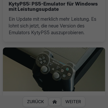
KytyPS5: PS5-Emulator für Windows
mit Leistungsupdate
Ein Update mit merklich mehr Leistung. Es
lohnt sich jetzt, die neue Version des
Emulators KytyPS5 auszuprobieren.
RPCS3: Emulator kann jetzt über 75
ZURÜCK
WEITER

% der PlayStation-3-Games