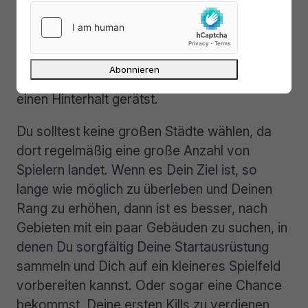
Du, Dich an einem völlig falschen Ort und in
einer ungünstigen Situation wiederzufinden,
wenn Du Dich schnell in einen sicheren Kreis
begeben musst, in dem sich bereits Spieler
befinden, und Du dadurch möglicherweise in
einen Hinterhalt gerätst.
Du solltest keine großen Städte wählen, da
dort regelmäßig eine große Anzahl von
Spielern landet. Wenn es Dein Ziel ist, so
lange wie möglich zu überleben und Deinen
Rang zu erhöhen, dann ist es besser, nach
Gebieten mit ein paar Gebäuden zu suchen, in
denen Du sorgfältig Deine Startausrüstung
sammeln und Dich auf ein kleineres Spielfeld
vorbereiten kannst. Oder sogar eine Chance
bekommst, Deine ersten Kills zu verdienen,