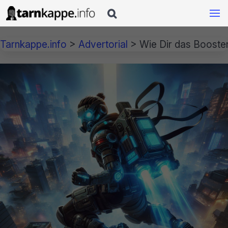

Tarnkappe.info
>
Advertorial
>
Wie Dir das Booste