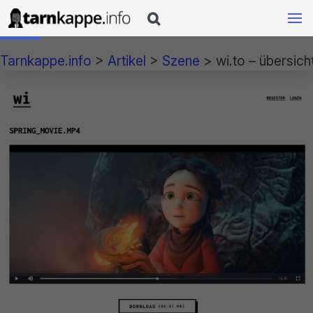

Tarnkappe.info
>
Artikel
>
Szene
>
wi.to – übersic