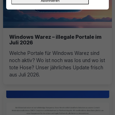
Windows Warez – illegale Portale im
Juli 2026
Welche Portale für Windows Warez sind
noch aktiv? Wo ist noch was los und wo ist
tote Hose? Unser jährliches Update frisch
aus Juli 2026.