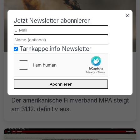
×
Jetzt Newsletter abonnieren
Tarnkappe.info Newsletter
GVU verliert seinen größten
Geldgeber: die MPA steigt aus!
Probleme bei der GVU, man verliert zum
Jahreswechsel den größten Geldgeber.
Der amerikanische Filmverband MPA steigt
am 31.12. definitiv aus.