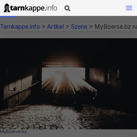

Tarnkappe.info
>
Artikel
>
Szene
>
MyBoerse.bz na
MyBoerse.bz