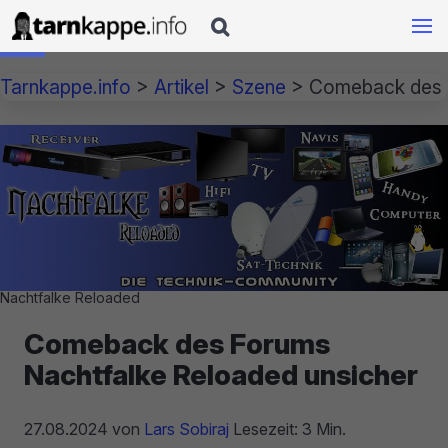

Tarnkappe.info
>
Artikel
>
Szene
>
Comeback des F
Nachtfalke Reloaded
Comeback des Forums
Nachtfalke Reloaded unsicher
27.08.2024
von
Lars Sobiraj
Lesezeit: 3 Min.