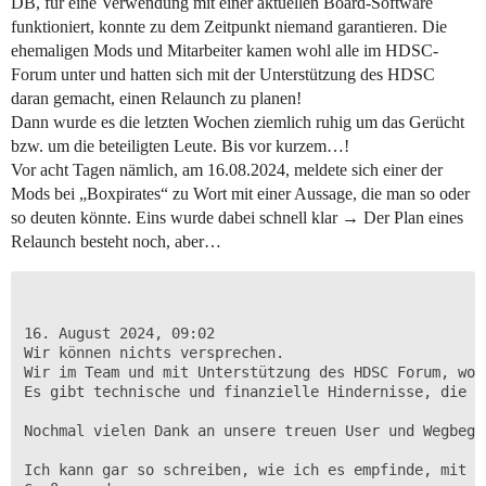
DB, für eine Verwendung mit einer aktuellen Board-Software
funktioniert, konnte zu dem Zeitpunkt niemand garantieren. Die
ehemaligen Mods und Mitarbeiter kamen wohl alle im HDSC-
Forum unter und hatten sich mit der Unterstützung des HDSC
daran gemacht, einen Relaunch zu planen!
Dann wurde es die letzten Wochen ziemlich ruhig um das Gerücht
bzw. um die beteiligten Leute. Bis vor kurzem…!
Vor acht Tagen nämlich, am 16.08.2024, meldete sich einer der
Mods bei „Boxpirates“ zu Wort mit einer Aussage, die man so oder
so deuten könnte. Eins wurde dabei schnell klar → Der Plan eines
Relaunch besteht noch, aber…
16. August 2024, 09:02

Wir können nichts versprechen.

Wir im Team und mit Unterstützung des HDSC Forum, wo 
Es gibt technische und finanzielle Hindernisse, die e
Nochmal vielen Dank an unsere treuen User und Wegbegl
Ich kann gar so schreiben, wie ich es empfinde, mit E