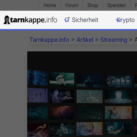
Home
Forum
Shop
Spenden
IT Sicherheit
Krypto
Tarnkappe.info
>
Artikel
>
Streaming
>
A