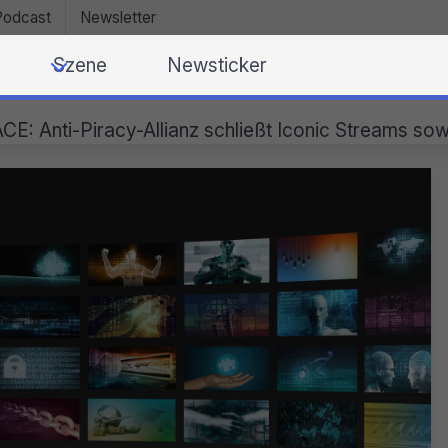
Podcast
Newsletter
Szene
Newsticker
CE: Anti-Piracy-Allianz schließt Iconic Streams sow