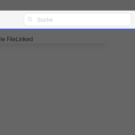

ie FileLinked