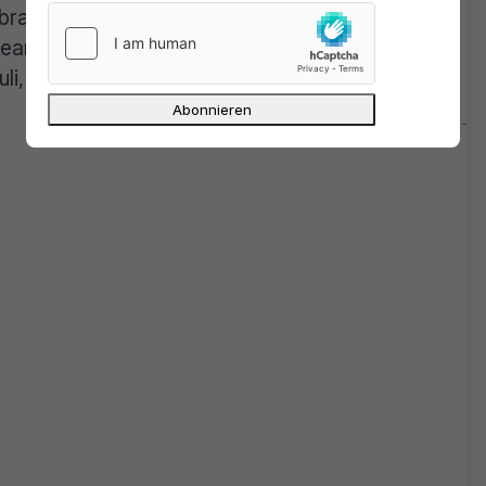
rbrauchern nicht mehr zur Verfügung. Die ersten
reams mit Tipps auf mehr oder weniger legale
uli, beispielsweise auf firesticktricks.com.