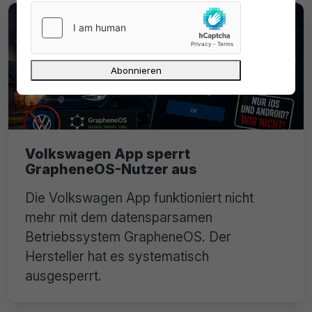
Volkswagen App sperrt
GrapheneOS-Nutzer aus
Die Volkswagen App funktioniert nicht
mehr mit dem datensparsamen
Betriebssystem GrapheneOS. Der
Hersteller hat es systematisch
ausgesperrt.