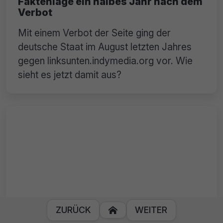
Faktenlage ein halbes Jahr nach dem
Verbot
Mit einem Verbot der Seite ging der
deutsche Staat im August letzten Jahres
gegen linksunten.indymedia.org vor. Wie
sieht es jetzt damit aus?
ZURÜCK
WEITER

Bundestag: Ausweitung von