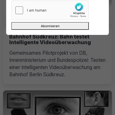
Bahnhof Südkreuz: Bahn testet
Intelligente Videoüberwachung
Gemeinsames Pilotprojekt von DB,
Innenministerium und Bundespolizei: Testen
einer intelligenten Videoüberwachung am
Bahnhof Berlin Südkreuz.