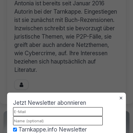
Antonia ist bereits seit Januar 2016
Autorin bei der Tarnkappe. Eingestiegen
ist sie zunächst mit Buch-Rezensionen.
Inzwischen schreibt sie bevorzugt über
juristische Themen, wie P2P-Fälle, sie
greift aber auch andere Netzthemen,
wie Cybercrime, auf. Ihre Interessen
beziehen sich hauptsächlich auf
Literatur.

×
Jetzt Newsletter abonnieren
Tarnkappe.info Newsletter