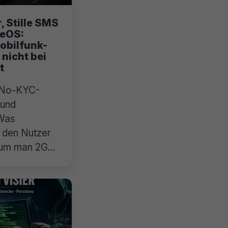
, Stille SMS
eOS:
obilfunk-
 nicht bei
t
 No-KYC-
 und
Was
 den Nutzer
rum man 2G
assen sollte.