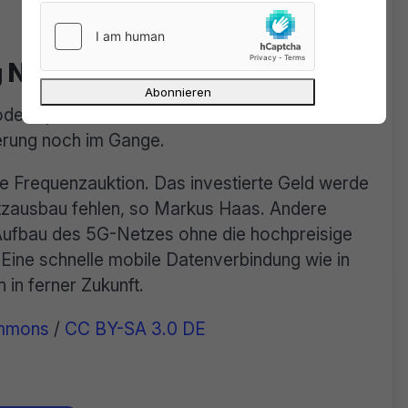
.
g Netze
oder Spanien sind bereits 5G Netze in Betrieb
gerung noch im Gange.
e Frequenzauktion. Das investierte Geld werde
etzausbau fehlen, so Markus Haas. Andere
Aufbau des 5G-Netzes ohne die hochpreisige
 Eine schnelle mobile Datenverbindung wie in
in ferner Zukunft.
mmons
/
CC BY-SA 3.0 DE