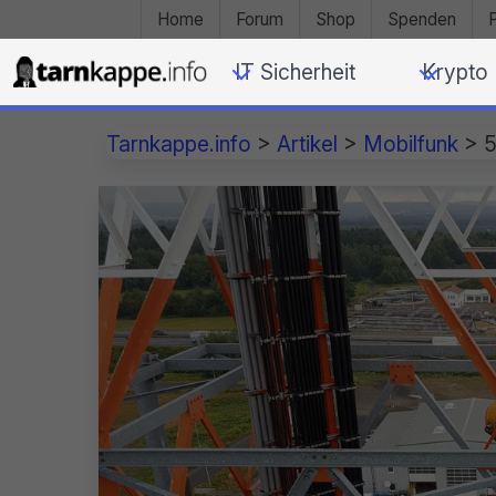
Home
Forum
Shop
Spenden
IT Sicherheit
Krypto
Tarnkappe.info
>
Artikel
>
Mobilfunk
>
5