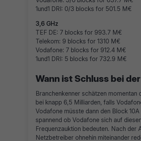
Vodafone: 3/0 blocks for 637.7 M€
1und1 DRI: 0/3 blocks for 501.5 M€
3,6 GHz
TEF DE: 7 blocks for 993.7 M€
Telekom: 9 blocks for 1310 M€
Vodafone: 7 blocks for 912.4 M€
1und1 DRI: 5 blocks for 732.9 M€
Wann ist Schluss bei de
Bran­chen­kenner schätzen momentan 
bei knapp 6,5 Milliarden, falls Vodafon
Vodafone müsste dann den Block 10A i
spannend ob Vodafone sich auf diesen
Frequenzauktion bedeuten. Nach der Auk
Netz­be­treiber ohnehin mitein­ander re