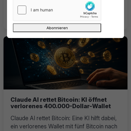
durchsuchen Wohnungen wegen
Geldwäsche. 140 Mio. Dollar sollen über
Kryptomixer geflossen sein.
Claude AI rettet Bitcoin: KI öffnet
verlorenes 400.000-Dollar-Wallet
Claude AI rettet Bitcoin: Eine KI hilft dabei,
ein verlorenes Wallet mit fünf Bitcoin nach