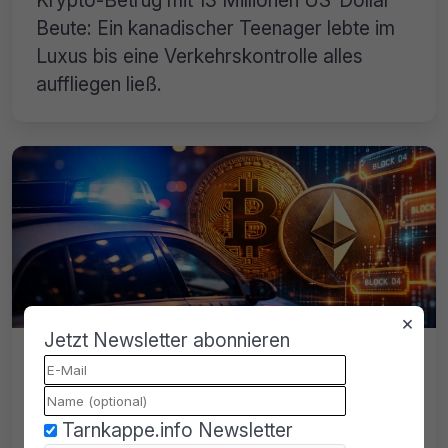
Krypto-Betrug mit 13 Millionen US-Dollar
Beute: Ein kanadischer Teenager lebte im
Luxus bis eine Verkehrskontrolle alles
auffliegen ließ.
×
Jetzt Newsletter abonnieren
Kryptomixer-Razzia in Stuttgart: 140
Mio. Dollar im Visier der Ermittler
Kryptomixer-Razzia in Stuttgart: Ermittler
Tarnkappe.info Newsletter