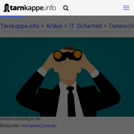

Tarnkappe.info
>
Artikel
>
IT Sicherheit
>
Datensch
notebooksbilliger.de
Bildquelle:
mohamed_hassan