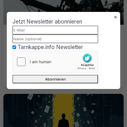
×
Jetzt Newsletter abonnieren
DODI Repacks reduziert Aktivität
wegen Jura-Examen und Hochzeit
Tarnkappe.info Newsletter
DODI Repacks zieht sich teilweise zurück:
Examen beim Jurastudium, Hochzeit und
ein möglicher Job in Frankreich statt
Vollzeit-Piraterie.