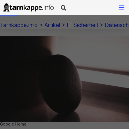

Tarnkappe.info
>
Artikel
>
IT Sicherheit
>
Datensch
Google Home