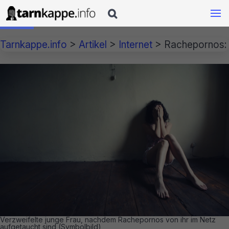

Tarnkappe.info
>
Artikel
>
Internet
>
Rachepornos: 
Verzweifelte junge Frau, nachdem Rachepornos von ihr im Netz
aufgetaucht sind (Symbolbild)