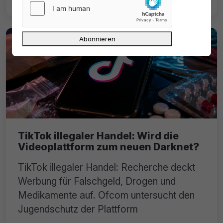
TikTok illegaler Handel: Wird die
Videoplattform zum neuen Darknet?
TikTok illegaler Handel: Recherche deckt
Werbung für Falschgeld, Drogen und
Medikamente auf. Ofcom untersucht den
Jugendschutz der Plattform