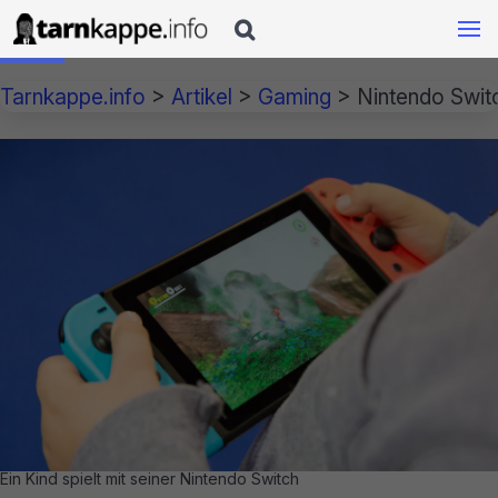

Tarnkappe.info
>
Artikel
>
Gaming
>
Nintendo Swit
Ein Kind spielt mit seiner Nintendo Switch