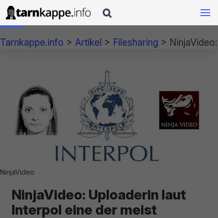

Tarnkappe.info
>
Artikel
>
Filesharing
>
NinjaVideo:
NinjaVideo
NinjaVideo: Uploaderin laut
Interpol eine der meist