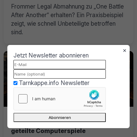
Frommer Legal Abmahnung zu „One Battle
After Another“ erhalten? Ein Praxisbeispiel
zeigt, wie schnell Unbeteiligte betroffen
sind.
×
Jetzt Newsletter abonnieren
Tarnkappe.info Newsletter
Filesharing-Abmahnung: Nimrod
fordert 850 Euro für angeblich
geteilte Computerspiele