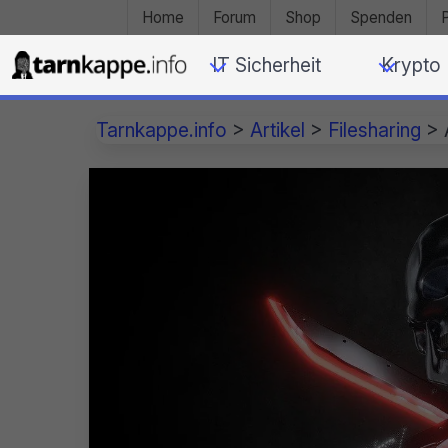
Home
Forum
Shop
Spenden
IT Sicherheit
Krypto
Tarnkappe.info
>
Artikel
>
Filesharing
>