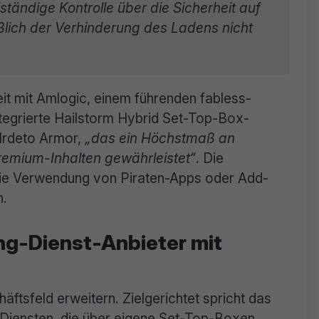
lständige Kontrolle über die Sicherheit auf
ießlich der Verhinderung des Ladens nicht
t mit Amlogic, einem führenden fabless-
integrierte Hailstorm Hybrid Set-Top-Box-
 Irdeto Armor,
„das ein Höchstmaß an
 Premium-Inhalten gewährleistet“
. Die
die Verwendung von Piraten-Apps oder Add-
n.
ing-Dienst-Anbieter mit
ftsfeld erweitern. Zielgerichtet spricht das
Diensten, die über eigene Set-Top-Boxen