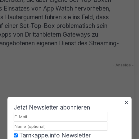
des Einsatzes von App Watch hervorheben,
s Hautargument führen sie ins Feld, dass
f einer Set-Top-Box problematisch sein
Apps von Drittanbietern Gateways zu
m angebotenen eigenen Dienst des Streaming-
×
Jetzt Newsletter abonnieren
Tarnkappe.info Newsletter