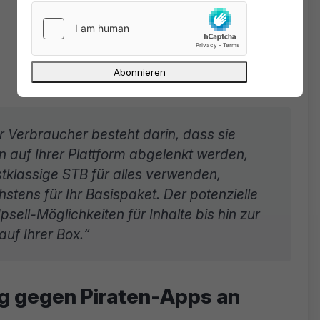
 Verbraucher besteht darin, dass sie
 auf Ihrer Plattform abgelenkt werden,
tklassige STB für alles verwenden,
stens für Ihr Basispaket. Der potenzielle
sell-Möglichkeiten für Inhalte bis hin zur
auf Ihrer Box.“
g gegen Piraten-Apps an