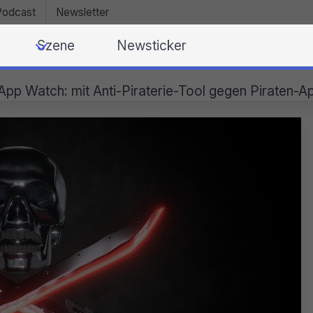
Podcast
Newsletter
Szene
Newsticker
App Watch: mit Anti-Piraterie-Tool gegen Piraten-A