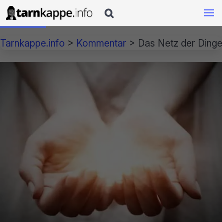

Tarnkappe.info
>
Kommentar
>
Das Netz der Ding