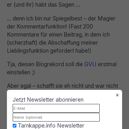
er (und ihr) habt das Sagen …
… denn ich bin nur Spiegelbest – der Magier
der Kommentarfunktion! (Fast 200
Kommentare für einen Beitrag, in dem ich
(scherzhaft) die Abschaffung meiner
Lieblingsfunktion gefordert habe!)
Tja, diesen Blogrekord soll die
GVU
erstmal
einstellen ;)
Aber egal – schafft sie eh nicht und war nicht
das Thema!
×
Jetzt Newsletter abonnieren
Bildquelle:
Shutterstock
,
Alan Levine
,
Jonathan McIntosh
, thx! (CC BY-SA 2.0)
Tarnkappe.info Newsletter