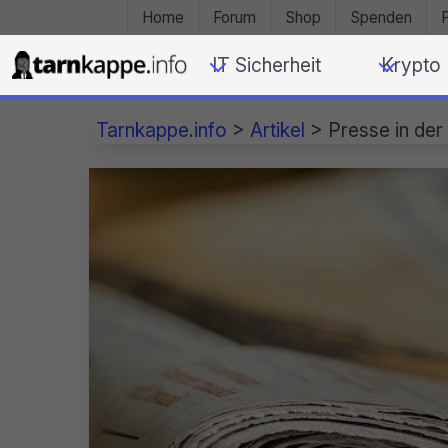
Home
Forum
Shop
Spenden
IT Sicherheit
Krypto
Tarnkappe.info
>
Artikel
>
Presse in der 