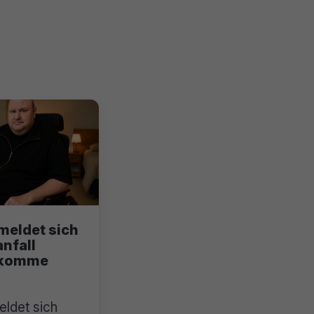
meldet sich
nfall
h komme
ldet sich