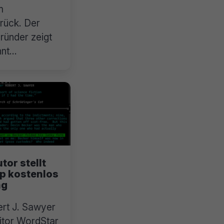
m
urück. Der
ünder zeigt
hnt
tor stellt
p kostenlos
ng
rt J. Sawyer
itor WordStar