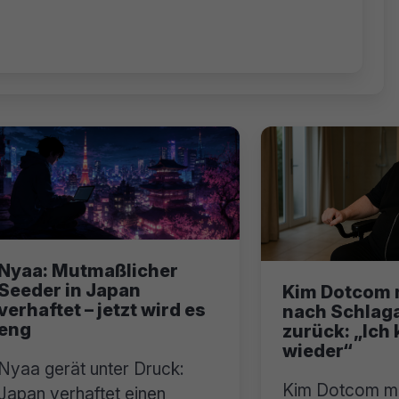
Nyaa: Mutmaßlicher
Seeder in Japan
Kim Dotcom 
verhaftet – jetzt wird es
nach Schlaga
eng
zurück: „Ic
wieder“
Nyaa gerät unter Druck:
Kim Dotcom me
Japan verhaftet einen