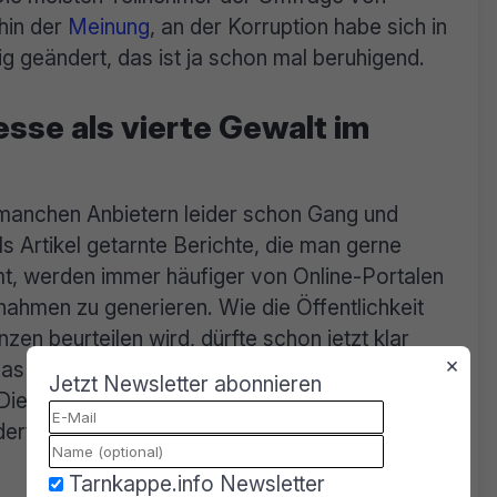
hin der
Meinung
, an der Korruption habe sich in
g geändert, das ist ja schon mal beruhigend.
sse als vierte Gewalt im
manchen Anbietern leider schon Gang und
 als Artikel getarnte Berichte, die man gerne
, werden immer häufiger von Online-Portalen
nnahmen zu generieren. Wie die Öffentlichkeit
 beurteilen wird, dürfte schon jetzt klar
×
 das nächste Korruptionsbarometer von
Jetzt Newsletter abonnieren
Die Unabhängigkeit und Qualität der Presse
ert man allerorts. Wie dies anzustellen sei,
Tarnkappe.info Newsletter