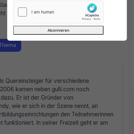
Staatsgewalt geht jeder Demokratie allerdings
ht kein Zweifel.
 Thema
als Quereinsteiger für verschiedene
n. 2006 kamen neben gulli.com noch
dazu. Er ist der Gründer von
dy, wie er sich in der Szene nennt, an
tbildungseinrichtungen den Teilnehmerinnen
 funktioniert. In seiner Freizeit geht er am