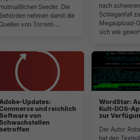
nach schwere
mutmaßlichen Seeder. Die
Schlaganfall z
Behörden nehmen damit die
Megaupload-Gr
Quellen von Torrent-
sich wie gewo
Piraterie ins Visier.
kämpferisch.
Adobe-Updates:
WordStar: Au
Commerce und reichlich
Kult-DOS-Ap
Software von
zur Verfügu
Schwachstellen
betroffen
Der Autor Robe
hat den Texted