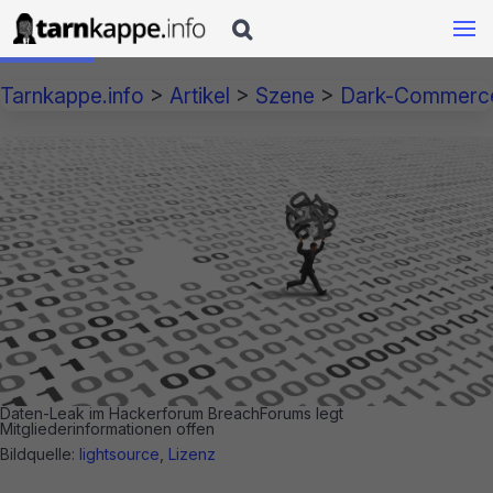

Tarnkappe.info
>
Artikel
>
Szene
>
Dark-Commerc
Daten-Leak im Hackerforum BreachForums legt
Mitgliederinformationen offen
Bildquelle:
lightsource
,
Lizenz