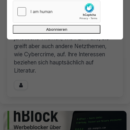
Antonia ist bereits seit Januar 2016
Autorin bei der Tarnkappe. Eingestiegen
ist sie zunächst mit Buch-Rezensionen.
Inzwischen schreibt sie bevorzugt über
juristische Themen, wie P2P-Fälle, sie
greift aber auch andere Netzthemen,
wie Cybercrime, auf. Ihre Interessen
beziehen sich hauptsächlich auf
Literatur.
