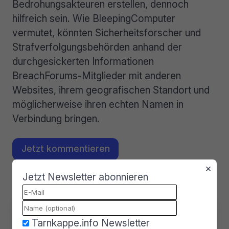
Bedrohungsakteuren erstellen, dennoch
hilfreich sein. Wie BleepingComputer
vermutet, könnten Sicherheitsforscher und
Strafverfolgungsbehörden anhand der
durchgesickerten Informationen
BreachForums-Mitglieder mit anderen
Websites, ihrem geografischen Standort und
möglicherweise ihren echten Namen in
Verbindung bringen.
Jetzt kommentieren
×
Mehr zu dem Thema
Jetzt Newsletter abonnieren
Über
Antonia Frank
Tarnkappe.info Newsletter