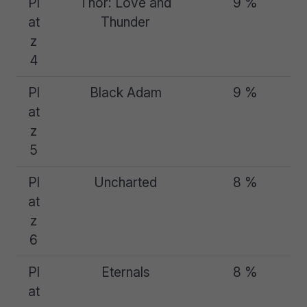
Pl
Thor: Love and
9 %
at
Thunder
z
4
Pl
Black Adam
9 %
at
z
5
Pl
Uncharted
8 %
at
z
6
Pl
Eternals
8 %
at