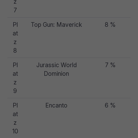
z
7
Pl
Top Gun: Maverick
8 %
at
z
8
Pl
Jurassic World
7 %
at
Dominion
z
9
Pl
Encanto
6 %
at
z
10