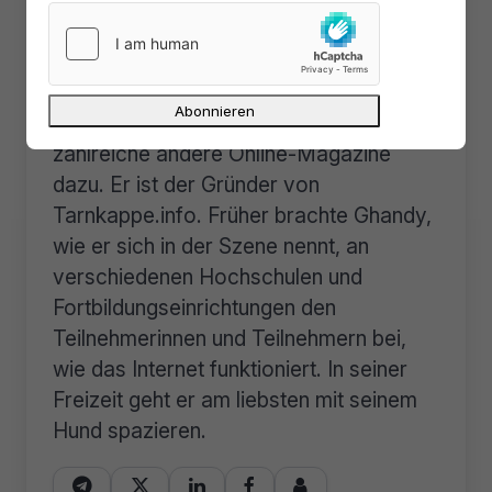
Lars Sobiraj fing im Jahr 2000 an, als
Quereinsteiger für verschiedene
Computerzeitschriften tätig zu sein.
2006 kamen neben gulli.com noch
zahlreiche andere Online-Magazine
dazu. Er ist der Gründer von
Tarnkappe.info. Früher brachte Ghandy,
wie er sich in der Szene nennt, an
verschiedenen Hochschulen und
Fortbildungseinrichtungen den
Teilnehmerinnen und Teilnehmern bei,
wie das Internet funktioniert. In seiner
Freizeit geht er am liebsten mit seinem
Hund spazieren.




