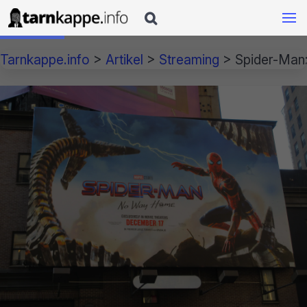

Tarnkappe.info
>
Artikel
>
Streaming
>
Spider-Man: