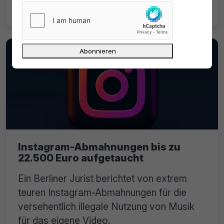
Archive bleibt sichtbar.
Instagram-Abmahnungen bis zu
22.500 Euro aufgetaucht
Ein Berliner Jurist berichtet von extrem
teuren Instagram-Abmahnungen für die
versehentlich illegale Nutzung von Musik
für das eigene Video.