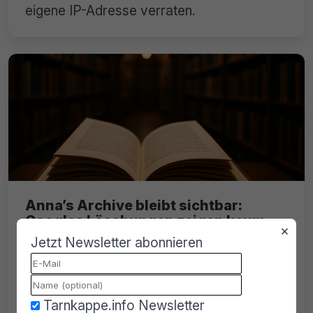
eigene IP-Adresse verraten.
Anna’s Archive bleibt sichtbar:
Googles Löschungen zeigen kaum
×
Wirkung
Jetzt Newsletter abonnieren
Google hat 749 Millionen Links zu Anna’s
Archive entfernt, 5 % aller DMCA-
Löschanträge überhaupt. Doch Anna’s
Tarnkappe.info Newsletter