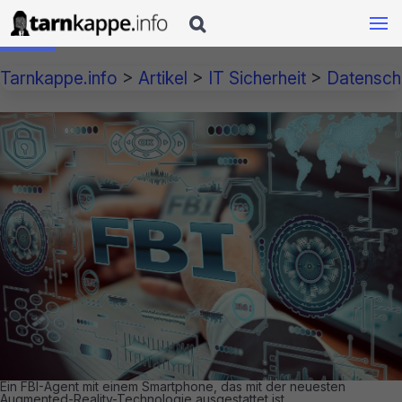

Tarnkappe.info
>
Artikel
>
IT Sicherheit
>
Datensch
Ein FBI-Agent mit einem Smartphone, das mit der neuesten
Augmented-Reality-Technologie ausgestattet ist