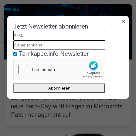
×
Jetzt Newsletter abonnieren
Tarnkappe.info Newsletter
MiniPlasma zeigt: Selbst gepatchtes
Windows ist angreifbar
MiniPlasma verschafft SYSTEM-Rechte
auf gepatchten Windows-Systemen. Der
neue Zero-Day wirft Fragen zu Microsofts
Patchmanagement auf.