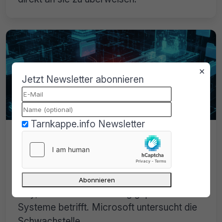
×
Jetzt Newsletter abonnieren
Tarnkappe.info Newsletter
LegacyHive: Neuer Windows-Zero-
Day hebelt selbst vollständig
gepatchte Systeme aus
LegacyHive ist ein neuer Windows-Zero-
Day, der selbst vollständig gepatchte
Systeme betrifft. Microsoft untersucht die
Schwachstelle.