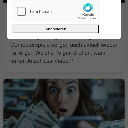
Filesharing-Abmahnung: Nimrod
fordert 850 Euro für angeblich
geteilte Computerspiele
Abmahnungen wegen Filesharing für
Computerspiele sorgen auch aktuell wieder
für Ärger. Welche Folgen drohen, wann
haften Anschlussinhaber?