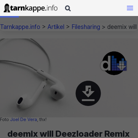

Tarnkappe.info
>
Artikel
>
Filesharing
>
deemix wil
Foto
Joel De Vera
, thx!
deemix will Deezloader Remix