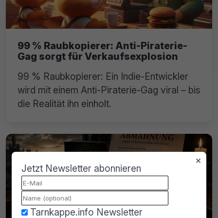
99 % Raubkopierer: Anti-Piraterie-
Gag sorgt für Verkaufsexplosion
99 % Raubkopierer: Ein Indie-Entwickler
wird mit einem Anti-Piraterie-Gag viral – bis
die Realität ihn einholt.
×
Jetzt Newsletter abonnieren
Tarnkappe.info Newsletter