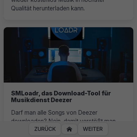
Qualität herunterladen kann.
SMLoadr, das Download-Tool für
Musikdienst Deezer
Darf man alle Songs von Deezer
downloaden? Nein, damit verstößt man
ZURÜCK
WEITER
gegen deren AGBs. Doch Tools wie der
