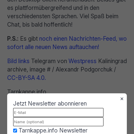
es plattformübergreifend und in den
verschiedensten Sprachen. Viel Spaß beim
Chat, bis bald hoffentlich!
P.S.:
Es gibt
noch einen Nachrichten-Feed, wo
sofort alle neuen News auftauchen!
Bild links
Telegram von
Westpress
Kaliningrad
archive, image # / Alexandr Podgorchuk /
CC-BY-SA 4.0.
Tarnkappe.info
×
Jetzt Newsletter abonnieren
3 Kommentare lesen
Mehr zu dem Thema
Tarnkappe.info Newsletter