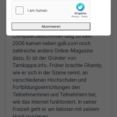
Über
Lars Sobiraj
Lars Sobiraj fing im Jahr 2000 an, als
Quereinsteiger für verschiedene
Computerzeitschriften tätig zu sein.
2006 kamen neben gulli.com noch
zahlreiche andere Online-Magazine
dazu. Er ist der Gründer von
Tarnkappe.info. Früher brachte Ghandy,
wie er sich in der Szene nennt, an
verschiedenen Hochschulen und
Fortbildungseinrichtungen den
Teilnehmerinnen und Teilnehmern bei,
wie das Internet funktioniert. In seiner
Freizeit geht er am liebsten mit seinem
Hund spazieren.