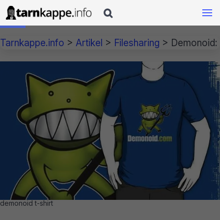

Tarnkappe.info
>
Artikel
>
Filesharing
>
Demonoid: 
demonoid t-shirt