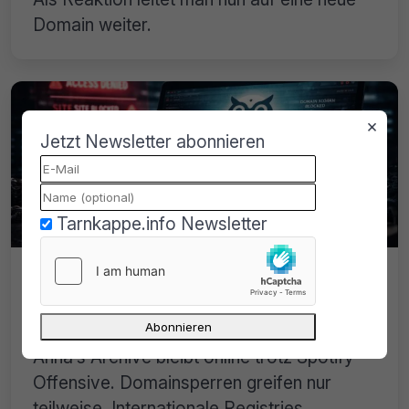
Domain weiter.
×
Jetzt Newsletter abonnieren
Tarnkappe.info Newsletter
Anna’s Archive bleibt online trotz
Spotify-Offensive: Domainsperren
laufen ins Leere
Anna’s Archive bleibt online trotz Spotify-
Offensive. Domainsperren greifen nur
teilweise. Internationale Registries