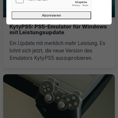
KytyPS5: PS5-Emulator für Windows
mit Leistungsupdate
Ein Update mit merklich mehr Leistung. Es
lohnt sich jetzt, die neue Version des
Emulators KytyPS5 auszuprobieren.