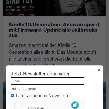
Kindle 10. Generation: Amazon sperrt
mit Firmware-Update alle Jailbreaks
aus
Amazon macht bei der Kindle 10.
Generation alles dicht. Das Update stopft
alle Lücken und erschwert die Kontrolle
über gekaufte E-Books.
×
Jetzt Newsletter abonnieren
Tarnkappe.info Newsletter