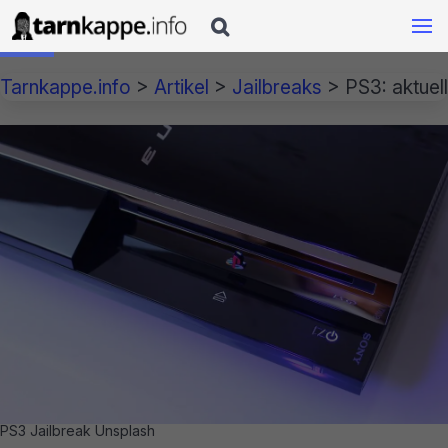

Tarnkappe.info
>
Artikel
>
Jailbreaks
>
PS3: aktuel
PS3 Jailbreak Unsplash