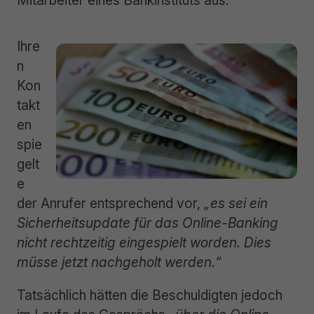
Ihre
n
Kon
takt
en
spie
gelt
e
der Anrufer entsprechend vor,
„es sei ein
Sicherheitsupdate für das Online-Banking
nicht rechtzeitig eingespielt worden. Dies
müsse jetzt nachgeholt werden.“
Tatsächlich hätten die Beschuldigten jedoch