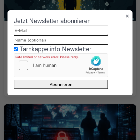
×
Jetzt Newsletter abonnieren
Telegram: Angeblich stehen 182
Millionen Nutzer-Datensätze zum
Verkauf
Tarnkappe.info Newsletter
Ein Hacker verkauft in Untergrund-Foren
eine Textdatei mit Nutzer-Datensätzen des
Messengers Telegram. Das Passwort ist
aber nicht dabei.