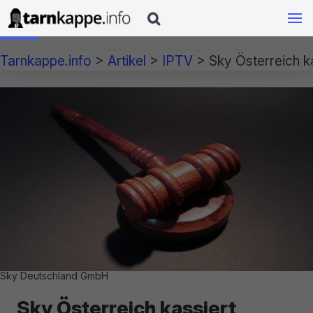

Tarnkappe.info
>
Artikel
>
IPTV
>
Sky Österreich k
Sky Deutschland GmbH
Sky Österreich kassiert