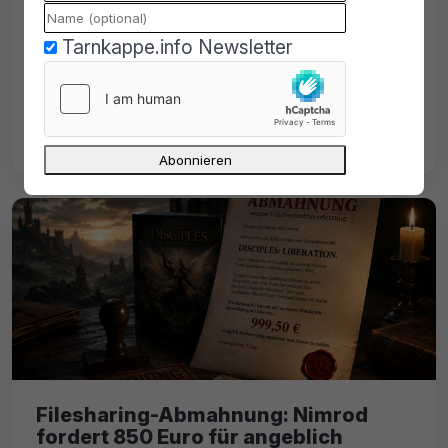
Deutschland?
Tarnkappe.info Newsletter
Ein Insider erklärt, wie die IPTV-Busts
passieren konnten. Viele Admins
überfordert die Einrichtung und der Betrieb
ihres Online-Projekts.
Filesharing-Abmahnung: Nimrod
fordert 850 Euro für angeblich