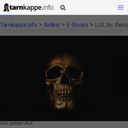

Tarnkappe.info
>
Artikel
>
E-Books
>
LUL.to: Geric
lul.to golden skull