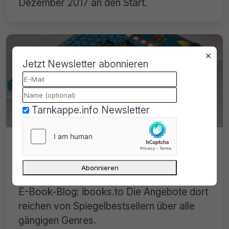
Dezember 2017 an den Start.
×
Jetzt Newsletter abonnieren
Tarnkappe.info Newsletter
Mit ibooks.to geht neuer illegaler E-
Book-Blog an den Start
Ende November startete ein neuer illegaler
E-Book-Blog: ibooks.to Die Angebote dort
reichen von Spiegelbestsellern über alle
gängigen Genres.